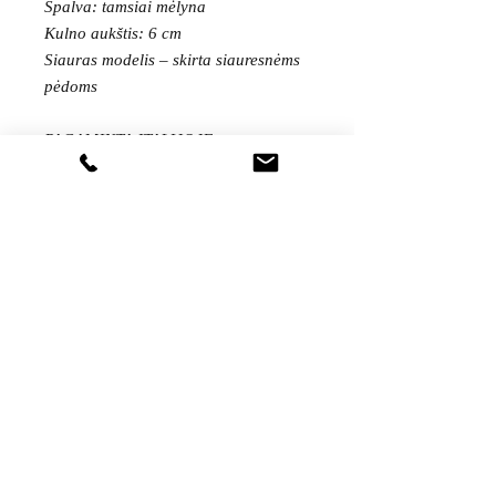
Spalva: tamsiai mėlyna
Kulno aukštis: 6 cm
Siauras modelis – skirta siauresnėms
pėdoms
PAGAMINTA ITALIJOJE
Gaukite visas naujienas pirmieji...
Sutinku su
privatumo politika