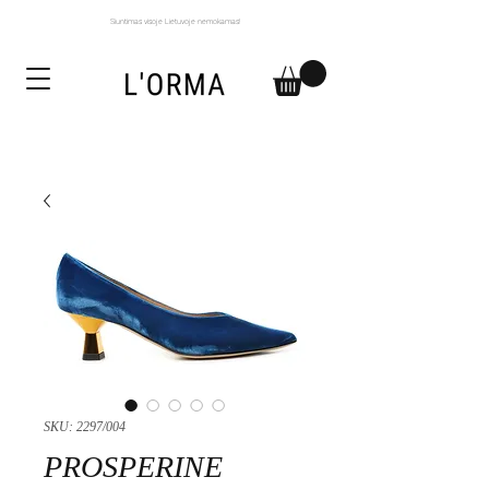
Siuntimas visoje Lietuvoje nemokamas!
SKU: 2297/004
PROSPERINE