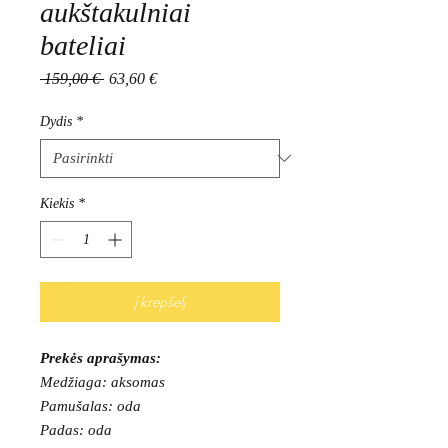
aukštakulniai
bateliai
Įprastinė
Pardavimo
 159,00 € 
63,60 €
kaina
kaina
Dydis
*
Kiekis
*
Į krepšelį
Prekės aprašymas:
Medžiaga: aksomas
Pamušalas: oda
Padas: oda