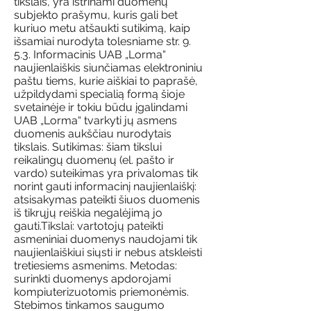
tikslais, yra ištrinami duomenų
subjekto prašymu, kuris gali bet
kuriuo metu atšaukti sutikimą, kaip
išsamiai nurodyta tolesniame str. 9.
5.3. Informacinis UAB „Lorma“
naujienlaiškis siunčiamas elektroniniu
paštu tiems, kurie aiškiai to paprašė,
užpildydami specialią formą šioje
svetainėje ir tokiu būdu įgalindami
UAB „Lorma“ tvarkyti jų asmens
duomenis aukščiau nurodytais
tikslais. Sutikimas: šiam tikslui
reikalingų duomenų (el. pašto ir
vardo) suteikimas yra privalomas tik
norint gauti informacinį naujienlaiškį:
atsisakymas pateikti šiuos duomenis
iš tikrųjų reiškia negalėjimą jo
gauti.Tikslai: vartotojų pateikti
asmeniniai duomenys naudojami tik
naujienlaiškiui siųsti ir nebus atskleisti
tretiesiems asmenims. Metodas:
surinkti duomenys apdorojami
kompiuterizuotomis priemonėmis.
Stebimos tinkamos saugumo