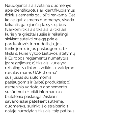
Naudojantis šia svetaine duomenys
apie identifikuotus ar identifikuojamus
fizinius asmenis gali būti renkama. Bet
kokie įgyti asmens duomenys, visada
laikantis galiojančių taisyklių, bus
tvarkomi tik šiais tikslais: a) tikslais,
kurie yra griežtai susiję ir reikalingi
siekiant suteikti prieigą prie e.
parduotuvės ir naudotis ja, jos
funkcijomis ir jos paslaugomis; b)
tikslais, kurie vykdo Lietuvos įstatymų
ir Europos reglamentų numatytus
įpareigojimus; c) tikslais, kurie yra
reikalingi vidiniams veiklos ir valdymo
reikalavimams UAB „Lorma“
susijusius su siūlomomis
paslaugomis ir (arba) produktais; d)
asmeninio vartotojo abonemento
sukūrimui; e) teikti informacinio
biuletenio paslaugą. Aiškiai ir
savanoriškai pateikiant sutikimą,
duomenys, surinkti šio straipsnio 1
dalyje nurodytais tikslais, taip pat bus