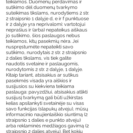
teikiamos. Duomenų perdavimas ir
sutikimo dėl duomenų tvarkymo
suteikimas tikslams, nurodytiems 2 str.
2 straipsnio 1 dalyje d, e ir f punktuose
ir 2 dalyje yra neprivalomi: vartotojui
neprašius ir (arba) nepateikus aiškaus
jo sutikimo, šios paslaugos nebus
teikiamos, kitų pasekmių nėra. Jei
nuspręstumėte nepateikti savo
sutikimo, nurodytais 2 str. 2 straipsnio
2 dalies tikslams, vis tiek galite
naudotis svetaine ir paslaugomis,
nurodytomis 2 str. 2 dalyje, 1 dalyje.
Kitaip tariant, atsisakius ar sutikus
pasekmės visada yra aiškios ir
susijusios su kiekviena teikiama
paslauga: pavyzdžiui, atsisakius atlikti
susijusį tvarkymą gali būti užkirstas
kelias apsilankyti svetainėje su visas
savo funkcijas (slapukų atveju), mūsų
informacinio naujienlaiškio siuntimą (2
straipsnio 1 dalies e punkto atveju)
arba reklaminės medžiagos gavimą (2
straipsnio 2 dalies atveju). Bet kokiu