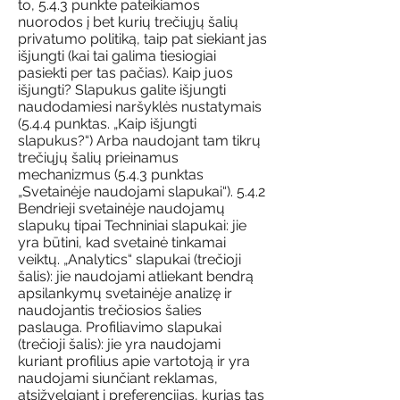
to, 5.4.3 punkte pateikiamos
nuorodos į bet kurių trečiųjų šalių
privatumo politiką, taip pat siekiant jas
išjungti (kai tai galima tiesiogiai
pasiekti per tas pačias). Kaip juos
išjungti? Slapukus galite išjungti
naudodamiesi naršyklės nustatymais
(5.4.4 punktas. „Kaip išjungti
slapukus?“) Arba naudojant tam tikrų
trečiųjų šalių prieinamus
mechanizmus (5.4.3 punktas
„Svetainėje naudojami slapukai“). 5.4.2
Bendrieji svetainėje naudojamų
slapukų tipai Techniniai slapukai: jie
yra būtini, kad svetainė tinkamai
veiktų. „Analytics“ slapukai (trečioji
šalis): jie naudojami atliekant bendrą
apsilankymų svetainėje analizę ir
naudojantis trečiosios šalies
paslauga. Profiliavimo slapukai
(trečioji šalis): jie yra naudojami
kuriant profilius apie vartotoją ir yra
naudojami siunčiant reklamas,
atsižvelgiant į preferencijas, kurias tas