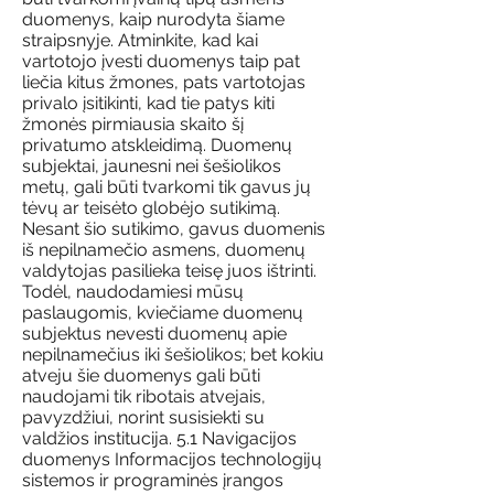
duomenys, kaip nurodyta šiame
straipsnyje. Atminkite, kad kai
vartotojo įvesti duomenys taip pat
liečia kitus žmones, pats vartotojas
privalo įsitikinti, kad tie patys kiti
žmonės pirmiausia skaito šį
privatumo atskleidimą. Duomenų
subjektai, jaunesni nei šešiolikos
metų, gali būti tvarkomi tik gavus jų
tėvų ar teisėto globėjo sutikimą.
Nesant šio sutikimo, gavus duomenis
iš nepilnamečio asmens, duomenų
valdytojas pasilieka teisę juos ištrinti.
Todėl, naudodamiesi mūsų
paslaugomis, kviečiame duomenų
subjektus nevesti duomenų apie
nepilnamečius iki šešiolikos; bet kokiu
atveju šie duomenys gali būti
naudojami tik ribotais atvejais,
pavyzdžiui, norint susisiekti su
valdžios institucija. 5.1 Navigacijos
duomenys Informacijos technologijų
sistemos ir programinės įrangos