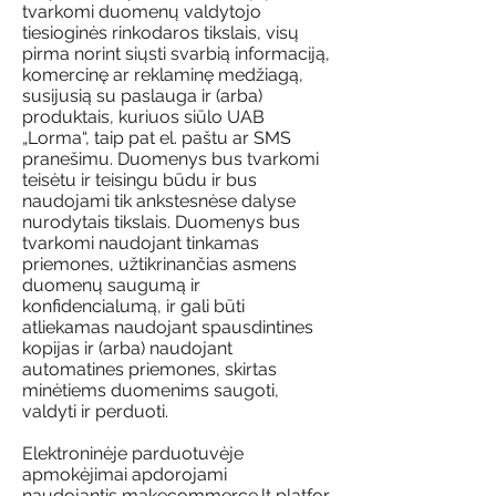
tvarkomi duomenų valdytojo
tiesioginės rinkodaros tikslais, visų
pirma norint siųsti svarbią informaciją,
komercinę ar reklaminę medžiagą,
susijusią su paslauga ir (arba)
produktais, kuriuos siūlo UAB
„Lorma“, taip pat el. paštu ar SMS
pranešimu. Duomenys bus tvarkomi
teisėtu ir teisingu būdu ir bus
naudojami tik ankstesnėse dalyse
nurodytais tikslais. Duomenys bus
tvarkomi naudojant tinkamas
priemones, užtikrinančias asmens
duomenų saugumą ir
konfidencialumą, ir gali būti
atliekamas naudojant spausdintines
kopijas ir (arba) naudojant
automatines priemones, skirtas
minėtiems duomenims saugoti,
valdyti ir perduoti.
Elektroninėje parduotuvėje
apmokėjimai apdorojami
naudojantis
makecommerce.lt
platfor