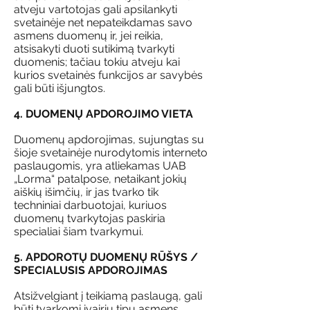
atveju vartotojas gali apsilankyti
svetainėje net nepateikdamas savo
asmens duomenų ir, jei reikia,
atsisakyti duoti sutikimą tvarkyti
duomenis; tačiau tokiu atveju kai
kurios svetainės funkcijos ar savybės
gali būti išjungtos.
4. DUOMENŲ APDOROJIMO VIETA
Duomenų apdorojimas, sujungtas su
šioje svetainėje nurodytomis interneto
paslaugomis, yra atliekamas UAB
„Lorma“ patalpose, netaikant jokių
aiškių išimčių, ir jas tvarko tik
techniniai darbuotojai, kuriuos
duomenų tvarkytojas paskiria
specialiai šiam tvarkymui.
5. APDOROTŲ DUOMENŲ RŪŠYS /
SPECIALUSIS APDOROJIMAS
Atsižvelgiant į teikiamą paslaugą, gali
būti tvarkomi įvairių tipų asmens