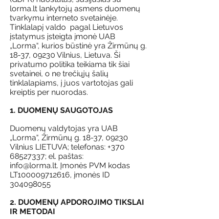
lorma.lt lankytojų asmens duomenų
tvarkymu interneto svetainėje.
Tinklalapį valdo pagal Lietuvos
įstatymus įsteigta įmonė UAB
„Lorma“, kurios būstinė yra Žirmūnų g.
18-37, 09230 Vilnius, Lietuva. Ši
privatumo politika teikiama tik šiai
svetainei, o ne trečiųjų šalių
tinklalapiams, į juos vartotojas gali
kreiptis per nuorodas.
1. DUOMENŲ SAUGOTOJAS
Duomenų valdytojas yra UAB
„Lorma“, Žirmūnų g. 18-37, 09230
Vilnius LIETUVA; telefonas:
+370
68527337
; el. paštas:
info@lorma.lt
.
Įmonės PVM kodas
LT100009712616, įmonės ID
304098055
2. DUOMENŲ APDOROJIMO TIKSLAI
IR METODAI