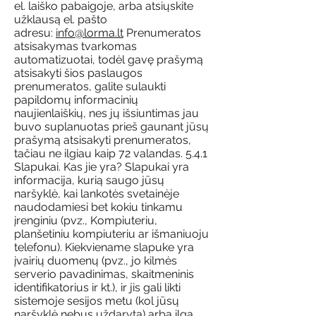
el. laiško pabaigoje, arba atsiųskite
užklausą el. pašto
adresu:
info@lorma.lt
Prenumeratos
atsisakymas tvarkomas
automatizuotai, todėl gavę prašymą
atsisakyti šios paslaugos
prenumeratos, galite sulaukti
papildomų informacinių
naujienlaiškių, nes jų išsiuntimas jau
buvo suplanuotas prieš gaunant jūsų
prašymą atsisakyti prenumeratos,
tačiau ne ilgiau kaip 72 valandas. 5.4.1
Slapukai. Kas jie yra? Slapukai yra
informacija, kurią saugo jūsų
naršyklė, kai lankotės svetainėje
naudodamiesi bet kokiu tinkamu
įrenginiu (pvz., Kompiuteriu,
planšetiniu kompiuteriu ar išmaniuoju
telefonu). Kiekviename slapuke yra
įvairių duomenų (pvz., jo kilmės
serverio pavadinimas, skaitmeninis
identifikatorius ir kt.), ir jis gali likti
sistemoje sesijos metu (kol jūsų
naršyklė nebus uždaryta) arba ilgą