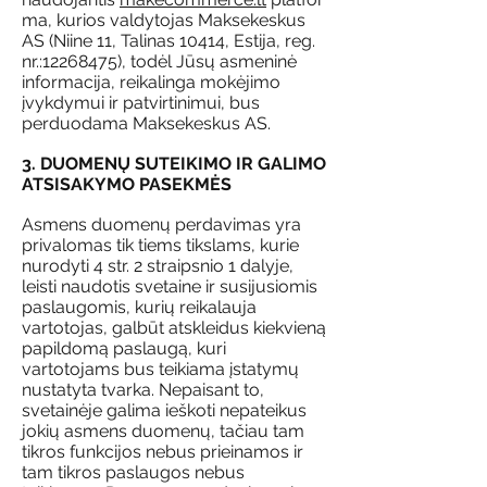
ma, kurios valdytojas Maksekeskus
AS (Niine 11, Talinas 10414, Estija, reg.
nr.:
12268475)
, todėl Jūsų asmeninė
informacija, reikalinga mokėjimo
įvykdymui ir patvirtinimui, bus
perduodama Maksekeskus AS.
3. DUOMENŲ SUTEIKIMO IR GALIMO
ATSISAKYMO PASEKMĖS
Asmens duomenų perdavimas yra
privalomas tik tiems tikslams, kurie
nurodyti 4 str. 2 straipsnio 1 dalyje,
leisti naudotis svetaine ir susijusiomis
paslaugomis, kurių reikalauja
vartotojas, galbūt atskleidus kiekvieną
papildomą paslaugą, kuri
vartotojams bus teikiama įstatymų
nustatyta tvarka. Nepaisant to,
svetainėje galima ieškoti nepateikus
jokių asmens duomenų, tačiau tam
tikros funkcijos nebus prieinamos ir
tam tikros paslaugos nebus