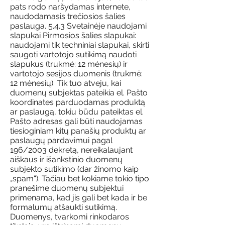
pats rodo naršydamas internete,
naudodamasis trečiosios šalies
paslauga. 5.4.3 Svetainėje naudojami
slapukai Pirmosios šalies slapukai:
naudojami tik techniniai slapukai, skirti
saugoti vartotojo sutikimą naudoti
slapukus (trukmė: 12 mėnesių) ir
vartotojo sesijos duomenis (trukmė:
12 mėnesių). Tik tuo atveju, kai
duomenų subjektas pateikia el. Pašto
koordinates parduodamas produktą
ar paslaugą, tokiu būdu pateiktas el.
Pašto adresas gali būti naudojamas
tiesioginiam kitų panašių produktų ar
paslaugų pardavimui pagal
196/2003 dekretą, nereikalaujant
aiškaus ir išankstinio duomenų
subjekto sutikimo (dar žinomo kaip
„spam“). Tačiau bet kokiame tokio tipo
pranešime duomenų subjektui
primenama, kad jis gali bet kada ir be
formalumų atšaukti sutikimą.
Duomenys, tvarkomi rinkodaros