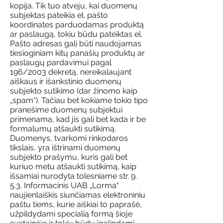
kopija. Tik tuo atveju, kai duomenų
subjektas pateikia el. pašto
koordinates parduodamas produktą
ar paslaugą, tokiu būdu pateiktas el.
Pašto adresas gali būti naudojamas
tiesioginiam kitų panašių produktų ar
paslaugų pardavimui pagal
196/2003 dekretą, nereikalaujant
aiškaus ir išankstinio duomenų
subjekto sutikimo (dar žinomo kaip
„spam“). Tačiau bet kokiame tokio tipo
pranešime duomenų subjektui
primenama, kad jis gali bet kada ir be
formalumų atšaukti sutikimą.
Duomenys, tvarkomi rinkodaros
tikslais, yra ištrinami duomenų
subjekto prašymu, kuris gali bet
kuriuo metu atšaukti sutikimą, kaip
išsamiai nurodyta tolesniame str. 9.
5.3. Informacinis UAB „Lorma“
naujienlaiškis siunčiamas elektroniniu
paštu tiems, kurie aiškiai to paprašė,
užpildydami specialią formą šioje