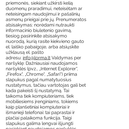
priemonės, siekiant užkirsti kelią
duomenų praradimui, neteisėtam ar
neteisingam naudojimui ir pašalinių
asmenų prieigai prie jų. Prenumeratos
atsisakymas: norėdami nutraukti
informacinio biuletenio gavimą,
tiesiog pasirinkite atsisakymo
nuorodą, kurią rasite kiekvieno gauto
el. laiško pabaigoje, arba atsiųskite
užklausą el. pašto
adresu:
info@lorma.lt
Valdymas per
naršyklę: Dažniausiai naudojamos
naršyklės (pvz., „Internet Explorer“,
„Firefox“, „Chrome“, „Safari“) priima
slapukus pagal numatytuosius
nustatymus, tačiau vartotojas gali bet
kada pakeisti šį nustatymą. Tai
taikoma tiek kompiuteriams, tiek
mobiliesiems įrenginiams, tokiems
kaip planšetiniai kompiuteriai ir
išmanieji telefonai: tai paprastai ir
plačiai palaikoma funkcija. Taigi
slapukus galima lengvai išjungti
pasiekiant naudojamos naršyklės