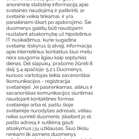
anoniminę statistinę informaciją apie
svetainės naudojimą ir patikrinti, ar
svetainė veikia tinkamai, ir yra
panaikinami iškart po apdorojimo. Šie
duomenys galėtų būti naudojami
nustatant atsakomybę už hipotetinius
IT nusikaltimus, kurie sugadina
svetainę: išskyrus šį atvejį, informacija
apie internetinius kontaktus šiuo metu
nėra saugoma ilgiau kaip septynias
dienas. Dėl slapukų, prašome žiūrėti 8
dalį. 5.4 apačioje. 5.2.1 Duomenys,
kuriuos vartotojas teikia savanoriškai
(komunikacijos - registracija
svetainėje). Jei pasirenkamas, aiškus ir
savanoriškas komunikacijos siuntimas
naudojant kontaktines formas
svetainėje arba el. paštu šioje
svetainėje nurodytais adresais, vėliau
reikia surinkti duomenis: įskaitant jo el.
pašto adresą ir sutikimą gauti
atsakymus į jų užklausas. Šiuo tikslu
renkami tik asmens duomenys