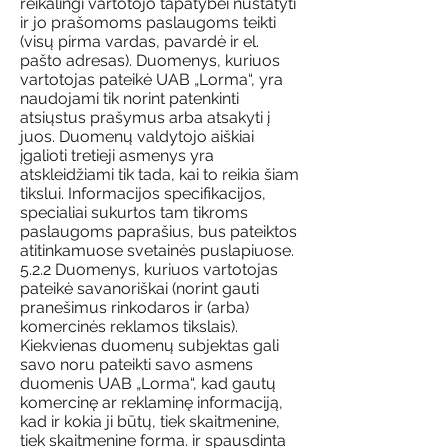
reikalingi vartotojo tapatybei nustatyti
ir jo prašomoms paslaugoms teikti
(visų pirma vardas, pavardė ir el.
pašto adresas). Duomenys, kuriuos
vartotojas pateikė UAB „Lorma“, yra
naudojami tik norint patenkinti
atsiųstus prašymus arba atsakyti į
juos. Duomenų valdytojo aiškiai
įgalioti tretieji asmenys yra
atskleidžiami tik tada, kai to reikia šiam
tikslui. Informacijos specifikacijos,
specialiai sukurtos tam tikroms
paslaugoms paprašius, bus pateiktos
atitinkamuose svetainės puslapiuose.
5.2.2 Duomenys, kuriuos vartotojas
pateikė savanoriškai (norint gauti
pranešimus rinkodaros ir (arba)
komercinės reklamos tikslais).
Kiekvienas duomenų subjektas gali
savo noru pateikti savo asmens
duomenis UAB „Lorma“, kad gautų
komercinę ar reklaminę informaciją,
kad ir kokia ji būtų, tiek skaitmenine,
tiek skaitmenine forma. ir spausdinta