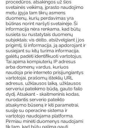
procedūros, atsakingos už šios
svetainės veikimą, įprasto naudojimo
metu įgyja tam tikrų asmens
duomenų, kurių perdavimas yra
būtinas norint naršyti svetainėje. Ši
informacija nėra renkama, kad būtų
susieta su nustatytais duomenų
subjektais; vis dėlto, atsižvelgiant į jos
prigimtį, ši informacija, ją apdorojant ir
susiejant su kitų turima informacija,
galėtų padėti identifikuoti vartotojus.
Tai apima kompiuterių IP adresus
arba domenų vardus, kuriuos
naudoja prie interneto prisijungiantys
vartotojai, prašomų išteklių URL
adresus, užklausos laiką, užklausos
serveriui pateikimo būdą, gauto failo
dydį. Atsakant - skaitmeninis kodas,
nurodantis serverio pateikto
atsakymo būseną ir kiti parametrai,
susiję su operacine sistema ir
vartotojo naudojama platforma.
Pirmiau minėti duomenys naudojami
tik tam, kad būtų galima gauti