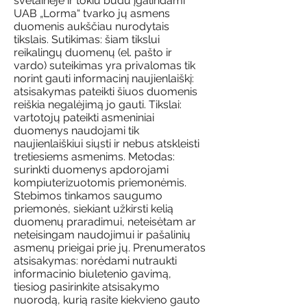
svetainėje ir tokiu būdu įgalindami
UAB „Lorma“ tvarko jų asmens
duomenis aukščiau nurodytais
tikslais. Sutikimas: šiam tikslui
reikalingų duomenų (el. pašto ir
vardo) suteikimas yra privalomas tik
norint gauti informacinį naujienlaiškį:
atsisakymas pateikti šiuos duomenis
reiškia negalėjimą jo gauti. Tikslai:
vartotojų pateikti asmeniniai
duomenys naudojami tik
naujienlaiškiui siųsti ir nebus atskleisti
tretiesiems asmenims. Metodas:
surinkti duomenys apdorojami
kompiuterizuotomis priemonėmis.
Stebimos tinkamos saugumo
priemonės, siekiant užkirsti kelią
duomenų praradimui, neteisėtam ar
neteisingam naudojimui ir pašalinių
asmenų prieigai prie jų. Prenumeratos
atsisakymas: norėdami nutraukti
informacinio biuletenio gavimą,
tiesiog pasirinkite atsisakymo
nuorodą, kurią rasite kiekvieno gauto