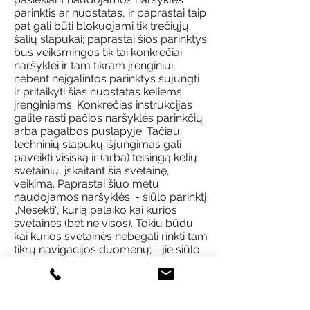
parinktis ar nuostatas, ir paprastai taip
pat gali būti blokuojami tik trečiųjų
šalių slapukai; paprastai šios parinktys
bus veiksmingos tik tai konkrečiai
naršyklei ir tam tikram įrenginiui,
nebent neįgalintos parinktys sujungti
ir pritaikyti šias nuostatas keliems
įrenginiams. Konkrečias instrukcijas
galite rasti pačios naršyklės parinkčių
arba pagalbos puslapyje. Tačiau
techninių slapukų išjungimas gali
paveikti visišką ir (arba) teisingą kelių
svetainių, įskaitant šią svetainę,
veikimą. Paprastai šiuo metu
naudojamos naršyklės: - siūlo parinktį
„Nesekti“, kurią palaiko kai kurios
svetainės (bet ne visos). Tokiu būdu
kai kurios svetainės nebegali rinkti tam
tikrų navigacijos duomenų; - jie siūlo
anoniminio ar inkognito naršymo
galimybę: tokiu būdu duomenys
nebus renkami naršyklėje ir naršymo
istorija nebus išsaugota, tačiau