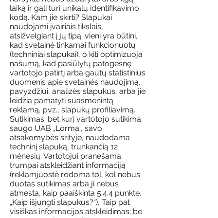
laiką ir gali turi unikalų identifikavimo
kodą. Kam jie skirti? Slapukai
naudojami įvairiais tikslais,
atsižvelgiant į jų tipą: vieni yra būtini,
kad svetainė tinkamai funkcionuotų
(techniniai slapukai), o kiti optimizuoja
našumą, kad pasiūlytų patogesnę
vartotojo patirtį arba gautų statistinius
duomenis apie svetainės naudojimą,
pavyzdžiui, analizės slapukus, arba jie
leidžia pamatyti suasmenintą
reklamą, pvz., slapukų profiliavimą.
Sutikimas: bet kurį vartotojo sutikimą
saugo UAB „Lorma“, savo
atsakomybės srityje, naudodama
techninį slapuką, trunkančią 12
mėnesių. Vartotojui pranešama
trumpai atskleidžiant informaciją
(reklamjuostė rodoma tol, kol nebus
duotas sutikimas arba ji nebus
atmesta, kaip paaiškinta 5.4.4 punkte.
„Kaip išjungti slapukus?“), Taip pat
visiškas informacijos atskleidimas; be