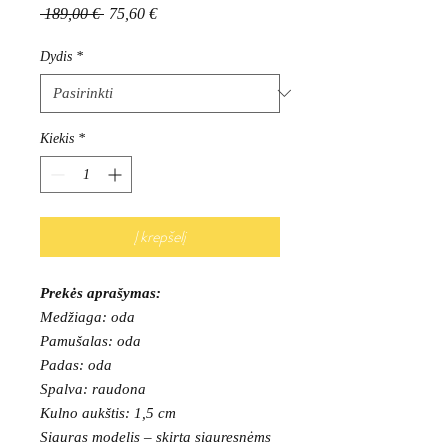
Įprastinė
Pardavimo
 189,00 € 
75,60 €
kaina
kaina
Dydis
*
Kiekis
*
Į krepšelį
Prekės aprašymas:
Medžiaga: oda
Pamušalas: oda
Padas: oda
Spalva: raudona
Kulno aukštis: 1,5 cm
Siauras modelis – skirta siauresnėms