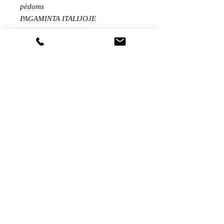
pėdoms
PAGAMINTA ITALIJOJE
Gaukite visas naujienas pirmieji...
Sutinku su
privatumo politika
Pateikti