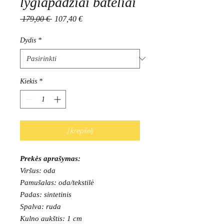
lygiapadžiai bateliai
Įprastinė
Pardavimo
 179,00 € 
107,40 €
kaina
kaina
Dydis
*
Kiekis
*
Į krepšelį
Prekės aprašymas:
Viršus: oda
Pamušalas: oda/tekstilė
Padas: sintetinis
Spalva: ruda
Kulno aukštis: 1 cm