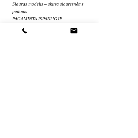
Siauras modelis – skirta siauresnėms
pėdoms
PAGAMINTA ISPANIJOJE
Gaukite visas naujienas pirmieji...
Sutinku su
privatumo politika
Pateikti