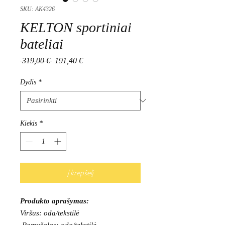
SKU: AK4326
KELTON sportiniai
bateliai
Įprastinė
Pardavimo
 319,00 € 
191,40 €
kaina
kaina
Dydis
*
Kiekis
*
Į krepšelį
Produkto aprašymas:
Viršus: oda/tekstilė
Pamušalas: oda/tekstilė