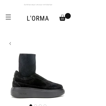
Siuntimas visoje Lietuvoje nemokamas!