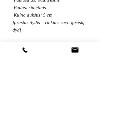
Padas: sintetinis
Kulno aukštis: 5 cm
Įprastas dydis – rinkitės savo įprastą
dydį
PAGAMINTA ITALIJOJE
Gaukite visas naujienas pirmieji...