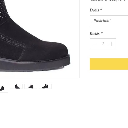
kaina
k
Dydis
*
Pasirinkti
Kiekis
*