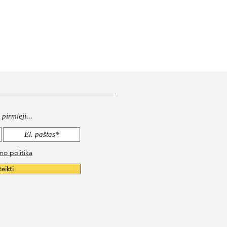
pirmieji...
mo politika
teikti