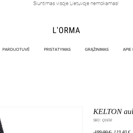
Siuntimas visoje Lietuvoje nemokamas!
PARDUOTUVĖ
PRISTATYMAS
GRĄŽINIMAS
APIE
KELTON aul
SKU: Q1650
Įprastinė
P
 199,00 € 
119,40 €