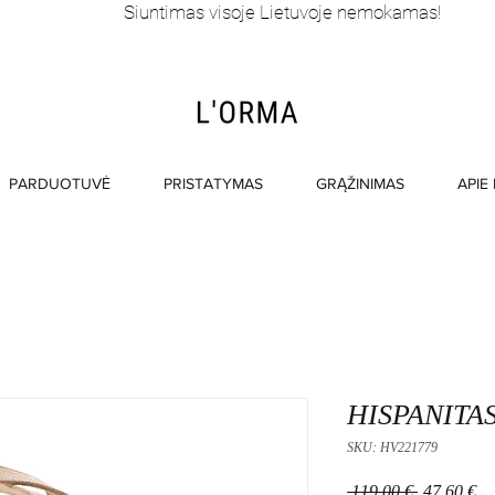
Siuntimas visoje Lietuvoje nemokamas!
PARDUOTUVĖ
PRISTATYMAS
GRĄŽINIMAS
APIE
HISPANITAS
SKU: HV221779
Įprastinė
Pa
 119,00 € 
47,60 €