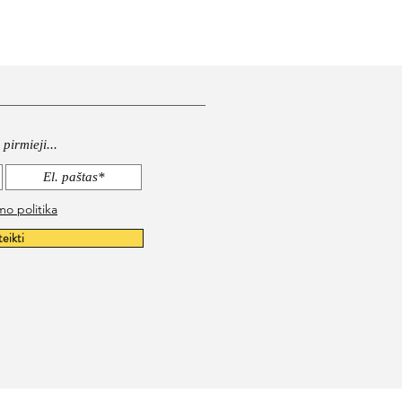
pirmieji...
mo politika
teikti