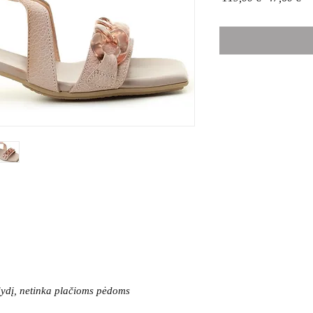
kaina
ka
 dydį, netinka plačioms pėdoms