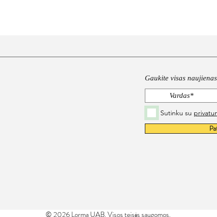
Gaukite visas naujienas 
Sutinku su
privatu
Pa
© 2026 Lorma UAB. Visos teisės saugomos.