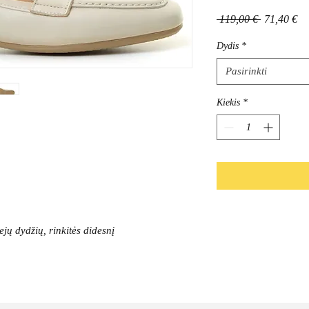
Įprastinė
Pa
 119,00 € 
71,40 €
kaina
ka
Dydis
*
Pasirinkti
Kiekis
*
ejų dydžių, rinkitės didesnį